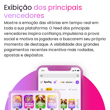
Exibição
dos principais
vencedores
Mostre a emoção das vitórias em tempo real em
toda a sua plataforma. O feed dos principais
vencedores inspira confiança, impulsiona a prova
social e motiva os jogadores a buscarem seu próprio
momento de destaque. A visibilidade dos grandes
pagamentos recentes incentiva mais rodadas,
apostas e depósitos.